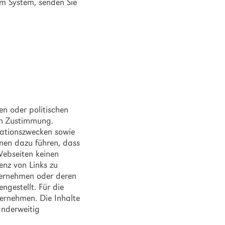
m System, senden Sie
en oder politischen
gen Zustimmung.
mationszwecken sowie
nen dazu führen, dass
Webseiten keinen
enz von Links zu
nternehmen oder deren
gestellt. Für die
ernehmen. Die Inhalte
anderweitig