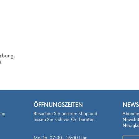
ption.
erbung.
t
ÖFFNUNGSZEITEN
NEWS
ung
Besuchen Sie unseren Shop und
Abonnie
lassen Sie sich vor Ort beraten.
Newslet
Neuigke
Mo-Do 07:00 - 16:00 Uhr